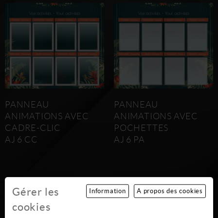
PANNEAU
PANNEAU
ANIMATIONS AVEC
ANIMATIONS AVEC
CADRE-CLIC
POCHETTES
AJ 6 CC
AJ 6 PA
Gérer les
Information
A propos des cookies
cookies