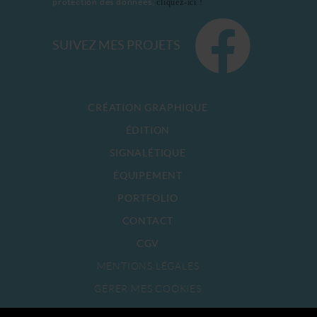
protection des données,
cliquez-ici !
SUIVEZ MES PROJETS
CRÉATION GRAPHIQUE
ÉDITION
SIGNALÉTIQUE
ÉQUIPEMENT
PORTFOLIO
CONTACT
CGV
MENTIONS LÉGALES
GÉRER MES COOKIES