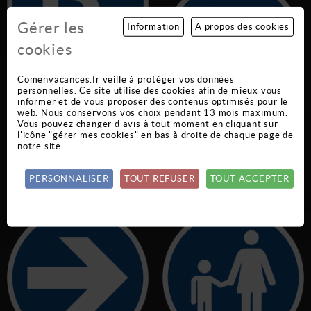
Gérer les
Information
A propos des cookies
cookies
Comenvacances.fr veille à protéger vos données
personnelles. Ce site utilise des cookies afin de mieux vous
informer et de vous proposer des contenus optimisés pour le
web. Nous conservons vos choix pendant 13 mois maximum.
Vous pouvez changer d'avis à tout moment en cliquant sur
PANNEAU PARKING
PANNEAU ROULEZ AU
l'icône "gérer mes cookies" en bas à droite de chaque page de
notre site.
OBLIGATOIRE
PAS
SEC_50
SEC 52
PERSONNALISER
TOUT REFUSER
TOUT ACCEPTER