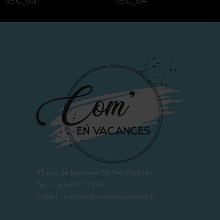
SEC_63
SEC_64
47 rue de Becherel 56240 PLOUAY
Tél. : 06 64 97 20 42
E-mail : contact@comenvacances.fr